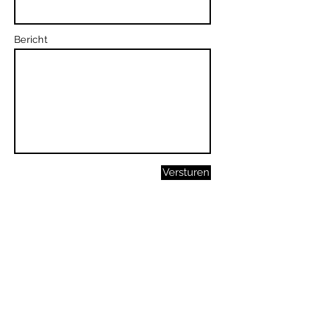
Bericht
Versturen
Wallenbergstraat 80
2131 TX
Hoofddorp
E-mail: welbewusteten@gmail.com
KvK:
72252286
Privacyverklaring